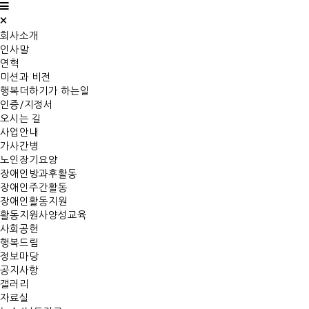
×
회사소개
인사말
연혁
미션과 비전
행복더하기가 하는일
인증/지정서
오시는 길
사업안내
가사간병
노인장기요양
장애인방과후활동
장애인주간활동
장애인활동지원
활동지원사양성교육
사회공헌
행복드림
정보마당
공지사항
갤러리
자료실