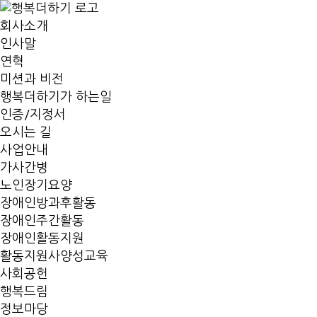
회사소개
인사말
연혁
미션과 비전
행복더하기가 하는일
인증/지정서
오시는 길
사업안내
가사간병
노인장기요양
장애인방과후활동
장애인주간활동
장애인활동지원
활동지원사양성교육
사회공헌
행복드림
정보마당