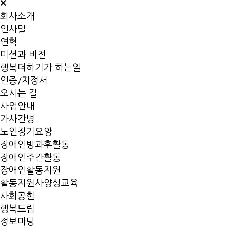
×
회사소개
인사말
연혁
미션과 비전
행복더하기가 하는일
인증/지정서
오시는 길
사업안내
가사간병
노인장기요양
장애인방과후활동
장애인주간활동
장애인활동지원
활동지원사양성교육
사회공헌
행복드림
정보마당