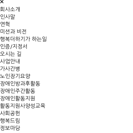
×
회사소개
인사말
연혁
미션과 비전
행복더하기가 하는일
인증/지정서
오시는 길
사업안내
가사간병
노인장기요양
장애인방과후활동
장애인주간활동
장애인활동지원
활동지원사양성교육
사회공헌
행복드림
정보마당