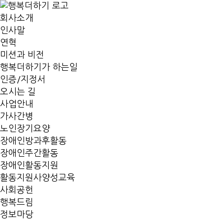
회사소개
인사말
연혁
미션과 비전
행복더하기가 하는일
인증/지정서
오시는 길
사업안내
가사간병
노인장기요양
장애인방과후활동
장애인주간활동
장애인활동지원
활동지원사양성교육
사회공헌
행복드림
정보마당