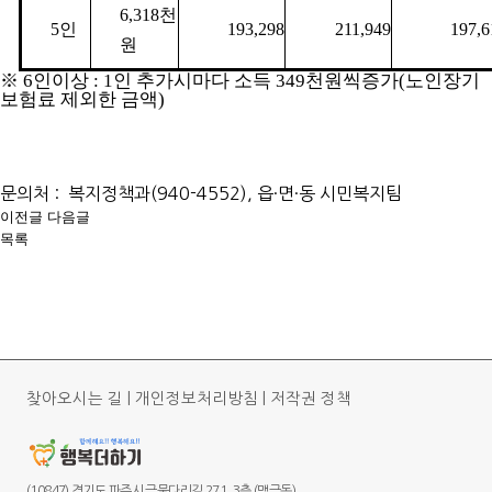
6,318천
5인
193,298
211,949
197,6
원
※ 6인이상 : 1인 추가시마다 소득 349천원씩증가(노인장기
보험료 제외한 금액)
문의처 : 복지정책과(940-4552), 읍
·
면
·
동 시민복지팀
이전글
다음글
목록
찾아오시는 길
|
개인정보처리방침
|
저작권 정책
(10847) 경기도 파주시 금물다리길 271, 3층 (맥금동)