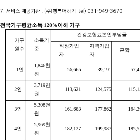
7. 서비스 제공기관 : (주)행복더하기 tel) 031-949-3670
전국가구평균소득 120%이하 가구
건강보험료본인부담금
가구
소득기
직장가입
지역가입
원수
준
혼합
자
자
1,846천
1인
56,665
39,191
57,4
원
3,719천
2인
113,621
124,575
115,1
원
5,308천
3인
161,683
177,862
164,3
원
5,969천
4인
182,127
199,987
185,5
원