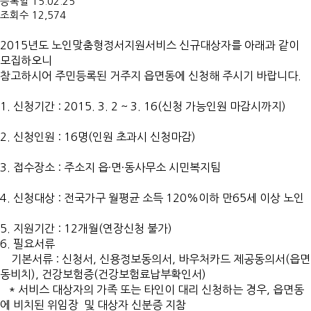
등록일
15.02.25
조회수
12,574
2015년도 노인맞춤형정서지원서비스 신규대상자를 아래과 같이
모집하오니
참고하시어 주민등록된 거주지 읍면동에 신청해 주시기 바랍니다.
1. 신청기간 : 2015. 3. 2 ~ 3. 16(신청 가능인원 마감시까지)
2. 신청인원 : 16명(인원 초과시 신청마감)
3. 접수장소 : 주소지 읍
·
면
·
동사무소 시민복지팀
4. 신청대상 : 전국가구 월평균 소득 120%이하 만65세 이상 노인
5. 지원기간 : 12개월(연장신청 불가)
6. 필요서류
기본서류 : 신청서, 신용정보동의서, 바우처카드 제공동의서(읍면
동비치), 건강보험증(건강보험료납부확인서)
* 서비스 대상자의 가족 또는 타인이 대리 신청하는 경우, 읍면동
에 비치된 위임장 및 대상자 신분증 지참